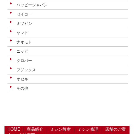
ハッピージャパン
セイコー
ミツビシ
ヤマト
ナオモト
ニッピ
クロバー
フジックス
オゼキ
その他
HOME
｜
商品紹介
｜
ミシン教室
｜
ミシン修理
｜
店舗のご案